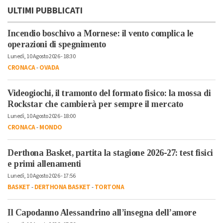
ULTIMI PUBBLICATI
Incendio boschivo a Mornese: il vento complica le
operazioni di spegnimento
Lunedì, 10 Agosto 2026 - 18:30
CRONACA
-
OVADA
Videogiochi, il tramonto del formato fisico: la mossa di
Rockstar che cambierà per sempre il mercato
Lunedì, 10 Agosto 2026 - 18:00
CRONACA
-
MONDO
Derthona Basket, partita la stagione 2026-27: test fisici
e primi allenamenti
Lunedì, 10 Agosto 2026 - 17:56
BASKET
-
DERTHONA BASKET
-
TORTONA
Il Capodanno Alessandrino all’insegna dell’amore