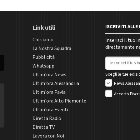
ISCRIVITI ALL
Link utili
Chi siamo
Inserisci il tuo 
direttamente nel
La Nostra Squadra
Pubblicità
Indirizzo email
Whatsapp
Ultim'ora News
Scegli le tue edizio
Ultim'ora Alessandria
News Alessan
Ultim'ora Pavia
Accetto l'iscr
Ultim'ora Alto Piemonte
Ultim'ora Eventi
Diretta Radio
Diretta TV
Lavora con Noi