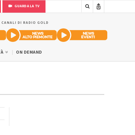
GUARDA LA TV
I CANALI DI RADIO GOLD
TÀ
ON DEMAND