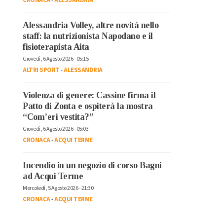
Alessandria Volley, altre novità nello
staff: la nutrizionista Napodano e il
fisioterapista Aita
Giovedì, 6 Agosto 2026 - 05:15
ALTRI SPORT
-
ALESSANDRIA
Violenza di genere: Cassine firma il
Patto di Zonta e ospiterà la mostra
“Com’eri vestita?”
Giovedì, 6 Agosto 2026 - 05:03
CRONACA
-
ACQUI TERME
Incendio in un negozio di corso Bagni
ad Acqui Terme
Mercoledì, 5 Agosto 2026 - 21:30
CRONACA
-
ACQUI TERME