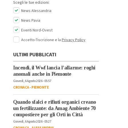
Scegli le tue edizioni:
News Alessandria
News Pavia
Eventi Nord-Ovest
Accetto l'iscrizione e la
Privacy Policy
ULTIMI PUBBLICATI
Incendi, il Wwf lancia l’allarme: roghi
anomali anche in Piemonte
Giovedì, 6 Agosto 2026 - 05:57
CRONACA
-
PIEMONTE
Quando sfalci e rifiuti organici creano
un fertilizzante: da Amag Ambiente 70
compostiere per gli Orti in Città
Giovedì, 6 Agosto 2026 - 05:27
CRONACA
-
ALESSANDRIA