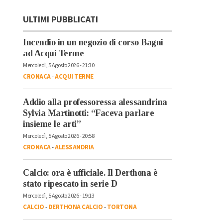
ULTIMI PUBBLICATI
Incendio in un negozio di corso Bagni
ad Acqui Terme
Mercoledì, 5 Agosto 2026 - 21:30
CRONACA
-
ACQUI TERME
Addio alla professoressa alessandrina
Sylvia Martinotti: “Faceva parlare
insieme le arti”
Mercoledì, 5 Agosto 2026 - 20:58
CRONACA
-
ALESSANDRIA
Calcio: ora è ufficiale. Il Derthona è
stato ripescato in serie D
Mercoledì, 5 Agosto 2026 - 19:13
CALCIO
-
DERTHONA CALCIO
-
TORTONA