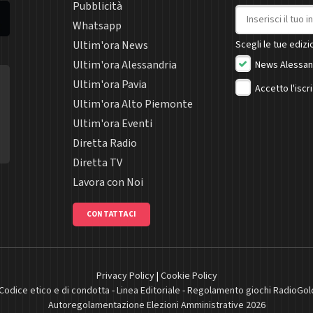
Pubblicità
Indirizzo email
Whatsapp
Ultim'ora News
Scegli le tue edizio
Ultim'ora Alessandria
News Alessan
Ultim'ora Pavia
Accetto l'iscr
Ultim'ora Alto Piemonte
Ultim'ora Eventi
Diretta Radio
Diretta TV
Lavora con Noi
CONTATTACI
Privacy Policy
|
Cookie Policy
Codice etico e di condotta
-
Linea Editoriale
-
Regolamento giochi RadioGol
Autoregolamentazione Elezioni Amministrative 2026