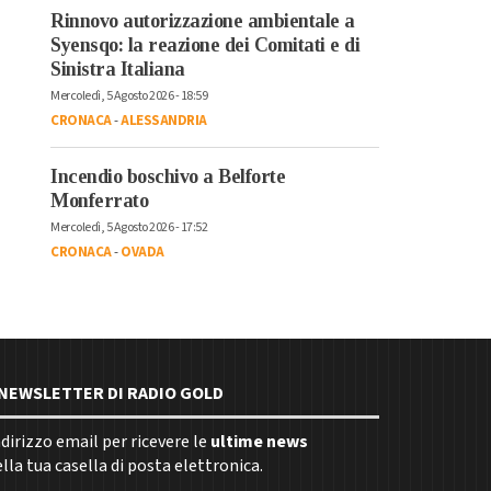
Rinnovo autorizzazione ambientale a
Syensqo: la reazione dei Comitati e di
Sinistra Italiana
Mercoledì, 5 Agosto 2026 - 18:59
CRONACA
-
ALESSANDRIA
Incendio boschivo a Belforte
Monferrato
Mercoledì, 5 Agosto 2026 - 17:52
CRONACA
-
OVADA
E NEWSLETTER DI RADIO GOLD
indirizzo email per ricevere le
ultime news
la tua casella di posta elettronica.