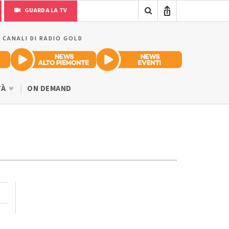
GUARDA LA TV
I CANALI DI RADIO GOLD
TÀ
ON DEMAND