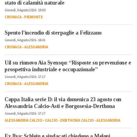
stato di calamità naturale
Giovedì, 6 Agosto 2026 - 19:00
CRONACA
-
PIEMONTE
Spento l’incendio di sterpaglie a Felizzano
Giovedì, 6 Agosto 2026 - 18:41
CRONACA
-
ALESSANDRIA
Uil su rinnovo Aia Syensqo: “Risposte su prevenzione e
prospettiva industriale e occupazionale”
Giovedì, 6 Agosto 2026 - 17:17
CRONACA
-
ALESSANDRIA
Coppa Italia serie D: il via domenica 23 agosto con
Alessandria Calcio-Asti e Borgosesia-Derthona
Giovedì, 6 Agosto 2026 - 17:17
ALESSANDRIA CALCIO
-
CALCIO
-
DERTHONA CALCIO
-
ALESSANDRIA
Ex Ilva: Schlein e sindacati chiedono a Meloni