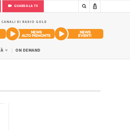
GUARDA LA TV
I CANALI DI RADIO GOLD
TÀ
ON DEMAND