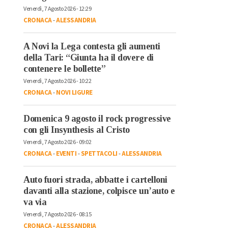
Venerdì, 7 Agosto 2026 - 12:29
CRONACA
-
ALESSANDRIA
A Novi la Lega contesta gli aumenti
della Tari: “Giunta ha il dovere di
contenere le bollette”
Venerdì, 7 Agosto 2026 - 10:22
CRONACA
-
NOVI LIGURE
Domenica 9 agosto il rock progressive
con gli Insynthesis al Cristo
Venerdì, 7 Agosto 2026 - 09:02
CRONACA
-
EVENTI
-
SPETTACOLI
-
ALESSANDRIA
Auto fuori strada, abbatte i cartelloni
davanti alla stazione, colpisce un’auto e
va via
Venerdì, 7 Agosto 2026 - 08:15
CRONACA
-
ALESSANDRIA