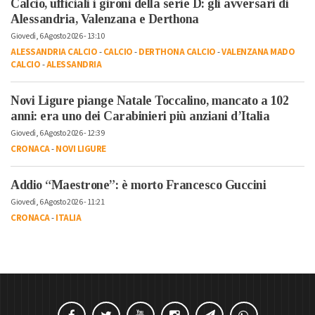
Calcio, ufficiali i gironi della serie D: gli avversari di
Alessandria, Valenzana e Derthona
Giovedì, 6 Agosto 2026 - 13:10
ALESSANDRIA CALCIO
-
CALCIO
-
DERTHONA CALCIO
-
VALENZANA MADO
CALCIO
-
ALESSANDRIA
Novi Ligure piange Natale Toccalino, mancato a 102
anni: era uno dei Carabinieri più anziani d’Italia
Giovedì, 6 Agosto 2026 - 12:39
CRONACA
-
NOVI LIGURE
Addio “Maestrone”: è morto Francesco Guccini
Giovedì, 6 Agosto 2026 - 11:21
CRONACA
-
ITALIA