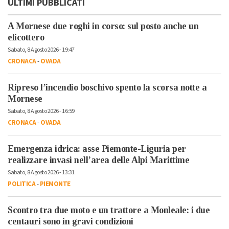
ULTIMI PUBBLICATI
A Mornese due roghi in corso: sul posto anche un
elicottero
Sabato, 8 Agosto 2026 - 19:47
CRONACA
-
OVADA
Ripreso l’incendio boschivo spento la scorsa notte a
Mornese
Sabato, 8 Agosto 2026 - 16:59
CRONACA
-
OVADA
Emergenza idrica: asse Piemonte-Liguria per
realizzare invasi nell’area delle Alpi Marittime
Sabato, 8 Agosto 2026 - 13:31
POLITICA
-
PIEMONTE
Scontro tra due moto e un trattore a Monleale: i due
centauri sono in gravi condizioni