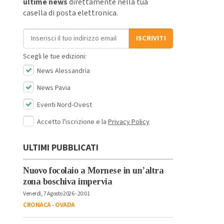
ultime news
direttamente nella tua
casella di posta elettronica.
Indirizzo email
ISCRIVITI
Scegli le tue edizioni:
News Alessandria
News Pavia
Eventi Nord-Ovest
Accetto l'iscrizione e la
Privacy Policy
ULTIMI PUBBLICATI
Nuovo focolaio a Mornese in un’altra
zona boschiva impervia
Venerdì, 7 Agosto 2026 - 20:01
CRONACA
-
OVADA