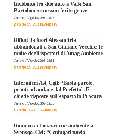
Incidente tra due auto a Valle San
Bartolomeo: nessun ferito grave
Venerdì, 7 Agosto 2026 - 19:27
CRONACA
-
ALESSANDRIA
Rifiuti da fuori Alessandria
abbandonati a San Giuliano Vecchio: le
multe degli ispettori di Amag Ambiente
Venerdì, 7 Agosto 2026 - 18:51
CRONACA
-
ALESSANDRIA
Infermieri Asl, Cgil: “Basta parole,
pronti ad andare dal Prefetto”. E
chiede risposte sull’esposto in Procura
Venerdì, 7 Agosto 2026 - 18:35
CRONACA
-
ALESSANDRIA
Rinnovo autorizzazione ambiente a
Syensqo, Cisl: “Coniugati tutela