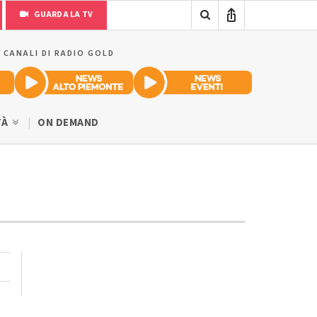
GUARDA LA TV
I CANALI DI RADIO GOLD
TÀ
ON DEMAND