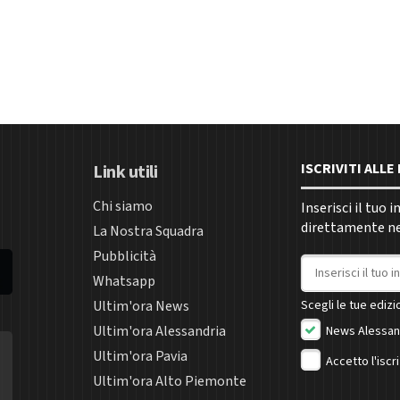
ISCRIVITI ALL
Link utili
Chi siamo
Inserisci il tuo 
direttamente nel
La Nostra Squadra
Pubblicità
Indirizzo email
Whatsapp
Ultim'ora News
Scegli le tue edizio
Ultim'ora Alessandria
News Alessan
Ultim'ora Pavia
Accetto l'iscr
Ultim'ora Alto Piemonte