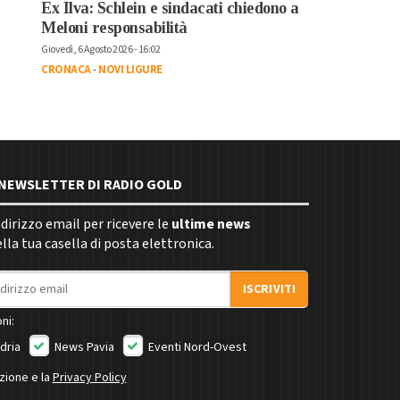
Ex Ilva: Schlein e sindacati chiedono a
Meloni responsabilità
Giovedì, 6 Agosto 2026 - 16:02
CRONACA
-
NOVI LIGURE
E NEWSLETTER DI RADIO GOLD
indirizzo email per ricevere le
ultime news
la tua casella di posta elettronica.
ISCRIVITI
ni:
dria
News Pavia
Eventi Nord-Ovest
izione e la
Privacy Policy