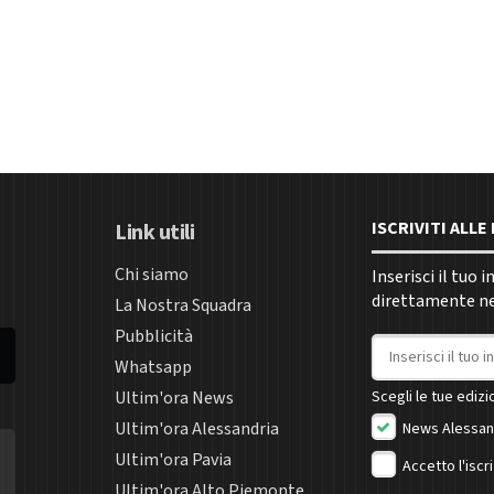
ISCRIVITI ALL
Link utili
Chi siamo
Inserisci il tuo 
direttamente nel
La Nostra Squadra
Pubblicità
Indirizzo email
Whatsapp
Ultim'ora News
Scegli le tue edizio
Ultim'ora Alessandria
News Alessan
Ultim'ora Pavia
Accetto l'iscr
Ultim'ora Alto Piemonte