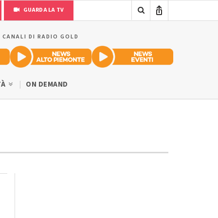
GUARDA LA TV
I CANALI DI RADIO GOLD
TÀ
ON DEMAND