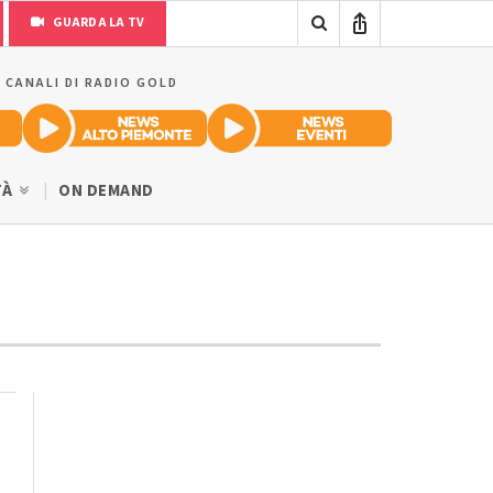
GUARDA LA TV
I CANALI DI RADIO GOLD
TÀ
ON DEMAND