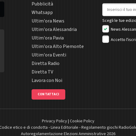
Pubblicità
Indirizzo email
Whatsapp
Ultim'ora News
Scegli le tue edizio
Ultim'ora Alessandria
News Alessan
Ultim'ora Pavia
Accetto l'iscr
Ultim'ora Alto Piemonte
Ultim'ora Eventi
Diretta Radio
Diretta TV
Lavora con Noi
CONTATTACI
Privacy Policy
|
Cookie Policy
Codice etico e di condotta
-
Linea Editoriale
-
Regolamento giochi RadioGol
Autoregolamentazione Elezioni Amministrative 2026