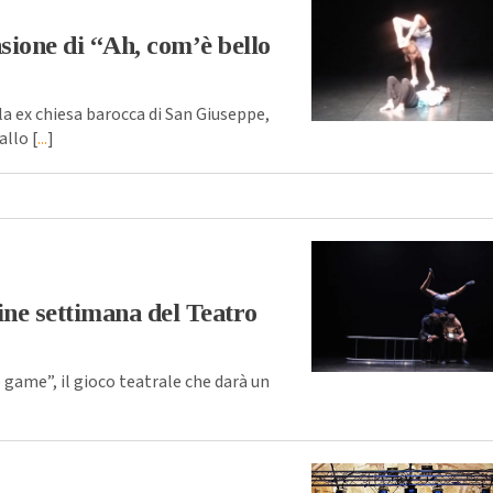
sione di “Ah, com’è bello
lla ex chiesa barocca di San Giuseppe,
llo [
...
]
ne settimana del Teatro
e game”, il gioco teatrale che darà un