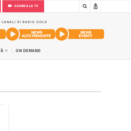
GUARDA LA TV
I CANALI DI RADIO GOLD
TÀ
ON DEMAND