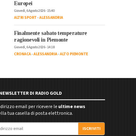
Europei
Giovedì, 6 Agosto 2026 - 15:40
ALTRI SPORT
-
ALESSANDRIA
Finalmente sabato temperature
ragionevoli in Piemonte
Giovedì, 6 Agosto 2026 - 14:18
CRONACA
-
ALESSANDRIA
-
ALTO PIEMONTE
E NEWSLETTER DI RADIO GOLD
indirizzo email per ricevere le
ultime news
la tua casella di posta elettronica.
ISCRIVITI