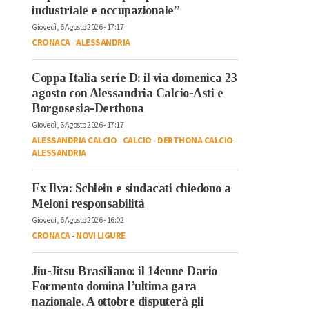
industriale e occupazionale”
Giovedì, 6 Agosto 2026 - 17:17
CRONACA
-
ALESSANDRIA
Coppa Italia serie D: il via domenica 23
agosto con Alessandria Calcio-Asti e
Borgosesia-Derthona
Giovedì, 6 Agosto 2026 - 17:17
ALESSANDRIA CALCIO
-
CALCIO
-
DERTHONA CALCIO
-
ALESSANDRIA
Ex Ilva: Schlein e sindacati chiedono a
Meloni responsabilità
Giovedì, 6 Agosto 2026 - 16:02
CRONACA
-
NOVI LIGURE
Jiu-Jitsu Brasiliano: il 14enne Dario
Formento domina l’ultima gara
nazionale. A ottobre disputerà gli