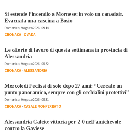
Si estende l’incendio a Mornese: in volo un canadair.
Evacuata una cascina a Bosio
Domenica, 9 Agosto 2026 - 09:14
CRONACA
-
OVADA
Le offerte di lavoro di questa settimana in provincia di
Alessandria
Domenica, 9 Agosto 2026 - 05:52
CRONACA
-
ALESSANDRIA
Mercoledì l’eclissi di sole dopo 27 anni: “Cercate un
punto panoramico, sempre con gli occhialini protettivi”
Domenica, 9 Agosto 2026 - 05:31
CRONACA
-
CASALE MONFERRATO
Alessandria Calcio: vittoria per 2-0 nell’amichevole
contro la Gaviese