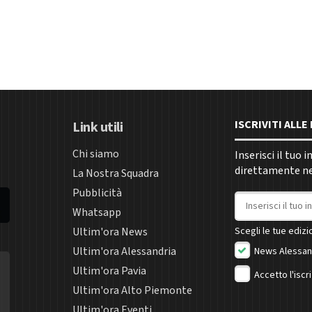
ISCRIVITI ALL
Link utili
Chi siamo
Inserisci il tuo 
direttamente nel
La Nostra Squadra
Pubblicità
Indirizzo email
Whatsapp
Ultim'ora News
Scegli le tue edizio
Ultim'ora Alessandria
News Alessan
Ultim'ora Pavia
Accetto l'iscr
Ultim'ora Alto Piemonte
Ultim'ora Eventi