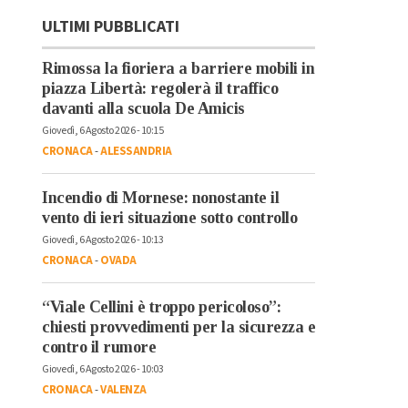
ULTIMI PUBBLICATI
Rimossa la fioriera a barriere mobili in
piazza Libertà: regolerà il traffico
davanti alla scuola De Amicis
Giovedì, 6 Agosto 2026 - 10:15
CRONACA
-
ALESSANDRIA
Incendio di Mornese: nonostante il
vento di ieri situazione sotto controllo
Giovedì, 6 Agosto 2026 - 10:13
CRONACA
-
OVADA
“Viale Cellini è troppo pericoloso”:
chiesti provvedimenti per la sicurezza e
contro il rumore
Giovedì, 6 Agosto 2026 - 10:03
CRONACA
-
VALENZA