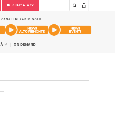
GUARDA LA TV
I CANALI DI RADIO GOLD
TÀ
ON DEMAND