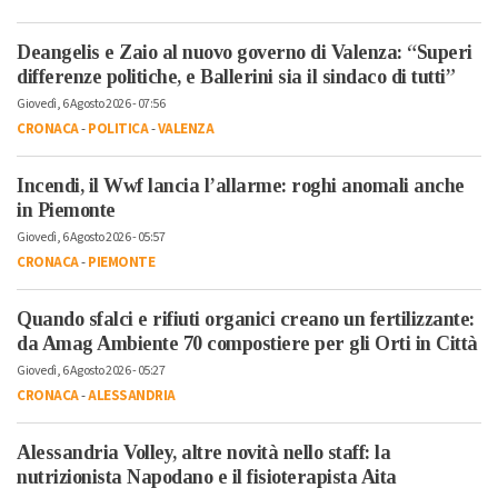
Deangelis e Zaio al nuovo governo di Valenza: “Superi
differenze politiche, e Ballerini sia il sindaco di tutti”
Giovedì, 6 Agosto 2026 - 07:56
CRONACA
-
POLITICA
-
VALENZA
Incendi, il Wwf lancia l’allarme: roghi anomali anche
in Piemonte
Giovedì, 6 Agosto 2026 - 05:57
CRONACA
-
PIEMONTE
Quando sfalci e rifiuti organici creano un fertilizzante:
da Amag Ambiente 70 compostiere per gli Orti in Città
Giovedì, 6 Agosto 2026 - 05:27
CRONACA
-
ALESSANDRIA
Alessandria Volley, altre novità nello staff: la
nutrizionista Napodano e il fisioterapista Aita