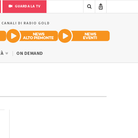
GUARDA LA TV
I CANALI DI RADIO GOLD
TÀ
ON DEMAND