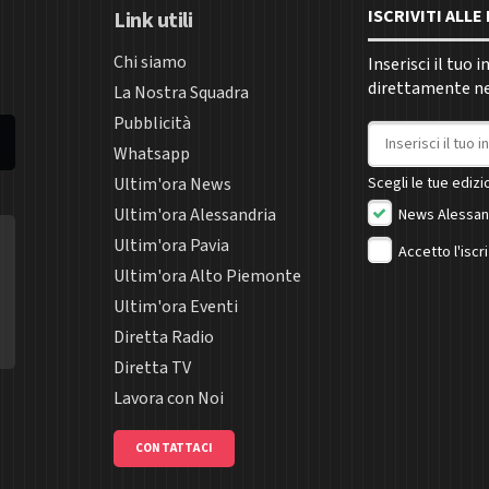
ISCRIVITI ALL
Link utili
Chi siamo
Inserisci il tuo 
direttamente nel
La Nostra Squadra
Pubblicità
Indirizzo email
Whatsapp
Ultim'ora News
Scegli le tue edizio
Ultim'ora Alessandria
News Alessan
Ultim'ora Pavia
Accetto l'iscr
Ultim'ora Alto Piemonte
Ultim'ora Eventi
Diretta Radio
Diretta TV
Lavora con Noi
CONTATTACI