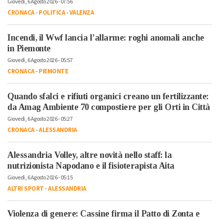
Giovedì, 6 Agosto 2026 - 07:56
CRONACA
-
POLITICA
-
VALENZA
Incendi, il Wwf lancia l’allarme: roghi anomali anche
in Piemonte
Giovedì, 6 Agosto 2026 - 05:57
CRONACA
-
PIEMONTE
Quando sfalci e rifiuti organici creano un fertilizzante:
da Amag Ambiente 70 compostiere per gli Orti in Città
Giovedì, 6 Agosto 2026 - 05:27
CRONACA
-
ALESSANDRIA
Alessandria Volley, altre novità nello staff: la
nutrizionista Napodano e il fisioterapista Aita
Giovedì, 6 Agosto 2026 - 05:15
ALTRI SPORT
-
ALESSANDRIA
Violenza di genere: Cassine firma il Patto di Zonta e