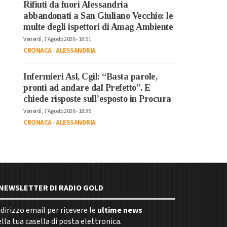
Rifiuti da fuori Alessandria
abbandonati a San Giuliano Vecchio: le
multe degli ispettori di Amag Ambiente
Venerdì, 7 Agosto 2026 - 18:51
CRONACA
-
ALESSANDRIA
Infermieri Asl, Cgil: “Basta parole,
pronti ad andare dal Prefetto”. E
chiede risposte sull’esposto in Procura
Venerdì, 7 Agosto 2026 - 18:35
CRONACA
-
ALESSANDRIA
E NEWSLETTER DI RADIO GOLD
indirizzo email per ricevere le
ultime news
la tua casella di posta elettronica.