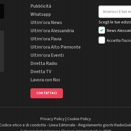
Pubblicità
Indirizzo email
Whatsapp
Ultim'ora News
Scegli le tue edizio
Ultim'ora Alessandria
News Alessan
Ultim'ora Pavia
Accetto l'iscr
Ultim'ora Alto Piemonte
Ultim'ora Eventi
Diretta Radio
Diretta TV
Lavora con Noi
CONTATTACI
Privacy Policy
|
Cookie Policy
Codice etico e di condotta
-
Linea Editoriale
-
Regolamento giochi RadioGol