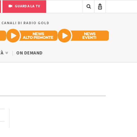
GUARDA LA TV
I CANALI DI RADIO GOLD
TÀ
ON DEMAND