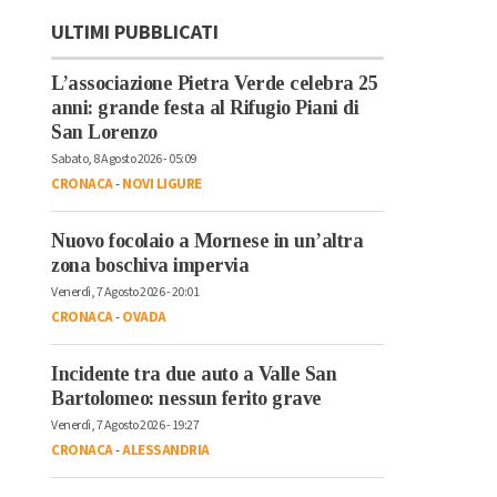
ULTIMI PUBBLICATI
L’associazione Pietra Verde celebra 25
anni: grande festa al Rifugio Piani di
San Lorenzo
Sabato, 8 Agosto 2026 - 05:09
CRONACA
-
NOVI LIGURE
Nuovo focolaio a Mornese in un’altra
zona boschiva impervia
Venerdì, 7 Agosto 2026 - 20:01
CRONACA
-
OVADA
Incidente tra due auto a Valle San
Bartolomeo: nessun ferito grave
Venerdì, 7 Agosto 2026 - 19:27
CRONACA
-
ALESSANDRIA