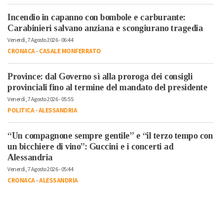
Incendio in capanno con bombole e carburante:
Carabinieri salvano anziana e scongiurano tragedia
Venerdì, 7 Agosto 2026 - 06:44
CRONACA
-
CASALE MONFERRATO
Province: dal Governo sì alla proroga dei consigli
provinciali fino al termine del mandato del presidente
Venerdì, 7 Agosto 2026 - 05:55
POLITICA
-
ALESSANDRIA
“Un compagnone sempre gentile” e “il terzo tempo con
un bicchiere di vino”: Guccini e i concerti ad
Alessandria
Venerdì, 7 Agosto 2026 - 05:44
CRONACA
-
ALESSANDRIA