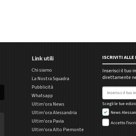
ISCRIVITI ALL
Link utili
Chi siamo
Inserisci il tuo 
direttamente nel
La Nostra Squadra
Pubblicità
Indirizzo email
Whatsapp
Ultim'ora News
Scegli le tue edizio
Ultim'ora Alessandria
News Alessan
Ultim'ora Pavia
Accetto l'iscr
Ultim'ora Alto Piemonte