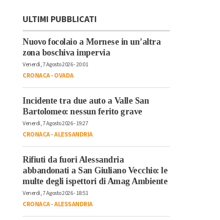
ULTIMI PUBBLICATI
Nuovo focolaio a Mornese in un’altra
zona boschiva impervia
Venerdì, 7 Agosto 2026 - 20:01
CRONACA
-
OVADA
Incidente tra due auto a Valle San
Bartolomeo: nessun ferito grave
Venerdì, 7 Agosto 2026 - 19:27
CRONACA
-
ALESSANDRIA
Rifiuti da fuori Alessandria
abbandonati a San Giuliano Vecchio: le
multe degli ispettori di Amag Ambiente
Venerdì, 7 Agosto 2026 - 18:51
CRONACA
-
ALESSANDRIA