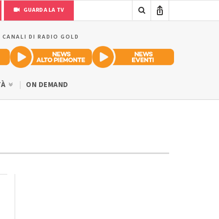
GUARDA LA TV
I CANALI DI RADIO GOLD
TÀ
ON DEMAND