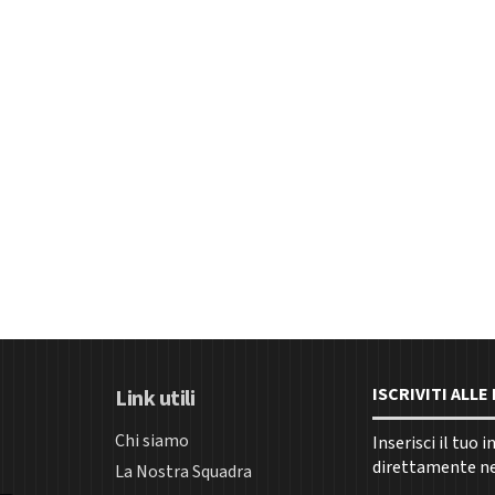
ISCRIVITI ALL
Link utili
Chi siamo
Inserisci il tuo 
direttamente nel
La Nostra Squadra