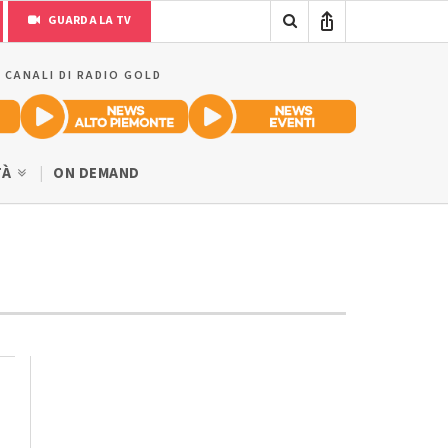
GUARDA LA TV
I CANALI DI RADIO GOLD
TÀ
ON DEMAND