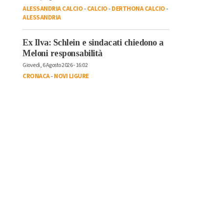
ALESSANDRIA CALCIO
-
CALCIO
-
DERTHONA CALCIO
-
ALESSANDRIA
Ex Ilva: Schlein e sindacati chiedono a
Meloni responsabilità
Giovedì, 6 Agosto 2026 - 16:02
CRONACA
-
NOVI LIGURE