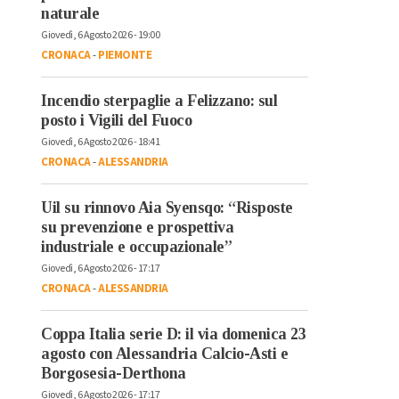
naturale
Giovedì, 6 Agosto 2026 - 19:00
CRONACA
-
PIEMONTE
Incendio sterpaglie a Felizzano: sul
posto i Vigili del Fuoco
Giovedì, 6 Agosto 2026 - 18:41
CRONACA
-
ALESSANDRIA
Uil su rinnovo Aia Syensqo: “Risposte
su prevenzione e prospettiva
industriale e occupazionale”
Giovedì, 6 Agosto 2026 - 17:17
CRONACA
-
ALESSANDRIA
Coppa Italia serie D: il via domenica 23
agosto con Alessandria Calcio-Asti e
Borgosesia-Derthona
Giovedì, 6 Agosto 2026 - 17:17