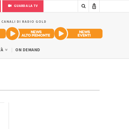
GUARDA LA TV
I CANALI DI RADIO GOLD
TÀ
ON DEMAND