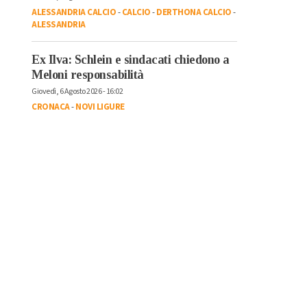
ALESSANDRIA CALCIO
-
CALCIO
-
DERTHONA CALCIO
-
ALESSANDRIA
Ex Ilva: Schlein e sindacati chiedono a
Meloni responsabilità
Giovedì, 6 Agosto 2026 - 16:02
CRONACA
-
NOVI LIGURE