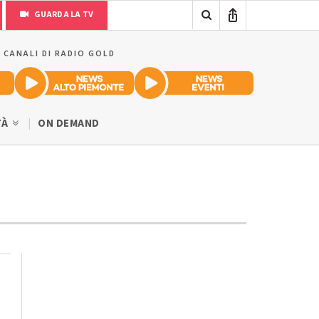
GUARDA LA TV
I CANALI DI RADIO GOLD
TÀ
ON DEMAND