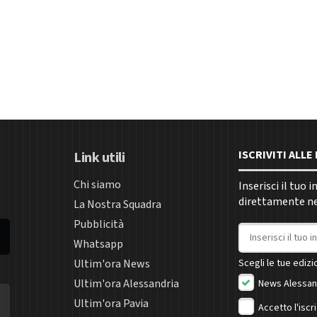
ISCRIVITI ALL
Link utili
Chi siamo
Inserisci il tuo 
direttamente nel
La Nostra Squadra
Pubblicità
Indirizzo email
Whatsapp
Ultim'ora News
Scegli le tue edizio
Ultim'ora Alessandria
News Alessan
Ultim'ora Pavia
Accetto l'iscr