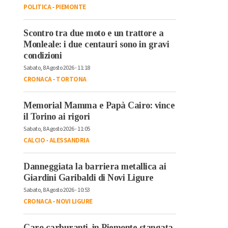
POLITICA
-
PIEMONTE
Scontro tra due moto e un trattore a
Monleale: i due centauri sono in gravi
condizioni
Sabato, 8 Agosto 2026 - 11:18
CRONACA
-
TORTONA
Memorial Mamma e Papà Cairo: vince
il Torino ai rigori
Sabato, 8 Agosto 2026 - 11:05
CALCIO
-
ALESSANDRIA
Danneggiata la barriera metallica ai
Giardini Garibaldi di Novi Ligure
Sabato, 8 Agosto 2026 - 10:53
CRONACA
-
NOVI LIGURE
Caro carburanti, in Piemonte stangata