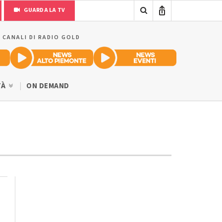
GUARDA LA TV
I CANALI DI RADIO GOLD
TÀ
ON DEMAND