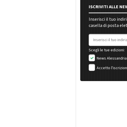
ISCRIVITI ALLE N
Inserisci il tuo indi
casella di posta ele
Indirizzo email
Scegli le tue edizioni:
News Alessandria
Accetto l'iscrizio