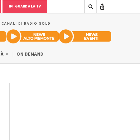
GUARDA LA TV
I CANALI DI RADIO GOLD
TÀ
ON DEMAND