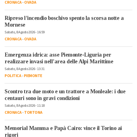
CRONACA
-
OVADA
Ripreso l’incendio boschivo spento la scorsa notte a
Mornese
Sabato, 8 Agosto 2026 - 16:59
CRONACA
-
OVADA
Emergenza idrica: asse Piemonte-Liguria per
realizzare invasi nell’area delle Alpi Marittime
Sabato, 8 Agosto 2026 - 13:31
POLITICA
-
PIEMONTE
Scontro tra due moto e un trattore a Monleale: i due
centauri sono in gravi condizioni
Sabato, 8 Agosto 2026 - 11:18
CRONACA
-
TORTONA
Memorial Mamma e Papà Cairo: vince il Torino ai
rigori