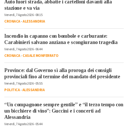
Auto fuori strada, abbatte i cartelloni davanti alla
stazione e va via
Venerdì, 7 Agosto 2026 - 08:15
CRONACA
-
ALESSANDRIA
Incendio in capanno con bombole e carburante:
Carabinieri salvano anziana e scongiurano tragedia
Venerdì, 7 Agosto 2026 - 06:44
CRONACA
-
CASALE MONFERRATO
Province: dal Governo sì alla proroga dei consigli
provinciali fino al termine del mandato del presidente
Venerdì, 7 Agosto 2026 - 05:55
POLITICA
-
ALESSANDRIA
“Un compagnone sempre gentile” e “il terzo tempo con
un bicchiere di vino”: Guccini e i concerti ad
Alessandria
Venerdì, 7 Agosto 2026 - 05:44