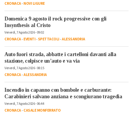
CRONACA
-
NOVI LIGURE
Domenica 9 agosto il rock progressive con gli
Insynthesis al Cristo
Venerdì, 7 Agosto 2026 - 09:02
CRONACA
-
EVENTI
-
SPETTACOLI
-
ALESSANDRIA
Auto fuori strada, abbatte i cartelloni davanti alla
stazione, colpisce un’auto e va via
Venerdì, 7 Agosto 2026 - 08:15
CRONACA
-
ALESSANDRIA
Incendio in capanno con bombole e carburante:
Carabinieri salvano anziana e scongiurano tragedia
Venerdì, 7 Agosto 2026 - 06:44
CRONACA
-
CASALE MONFERRATO