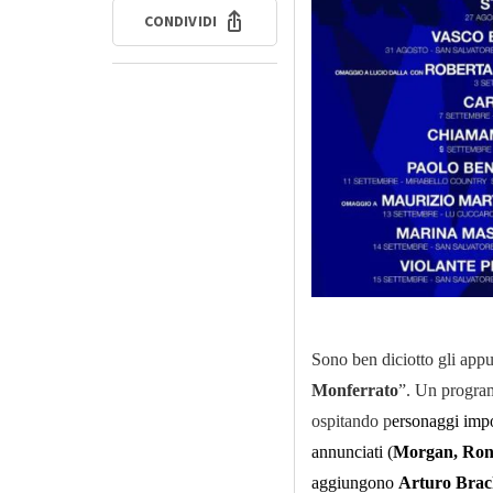
CONDIVIDI
Sono ben diciotto gli app
Monferrato
”. Un program
ospitando p
ersonaggi impor
annunciati (
Morgan, Ron,
aggiungono
Arturo Brac