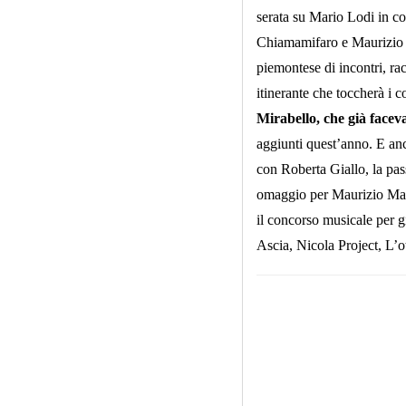
serata su Mario Lodi in c
Chiamamifaro e Maurizio C
piemontese di incontri, ra
itinerante che toccherà i 
Mirabello, che già faceva
aggiunti quest’anno.
E anc
con Roberta Giallo,
la pas
omaggio per Maurizio Mar
il
concorso musicale per gio
Ascia, Nicola Project, L’