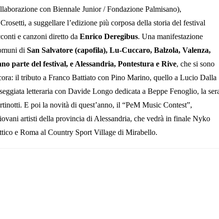
ollaborazione con Biennale Junior / Fondazione Palmisano),
rosetti, a suggellare
l’edizione più corposa della storia del festival
cconti e canzoni diretto da
Enrico Deregibus
. Una manifestazione
comuni di
San Salvatore (capofila), Lu-Cuccaro, Balzola, Valenza,
no parte del festival, e Alessandria, Pontestura e Rive
, che si sono
ora: il tributo a Franco Battiato con Pino Marino, quello a Lucio Dalla
seggiata letteraria con Davide Longo dedicata a Beppe Fenoglio, la ser
tinotti.
E poi la novità di quest’anno, il “PeM Music Contest”,
vani artisti della provincia di Alessandria,
che vedrà in finale Nyko
ottico e Roma al
Country Sport Village di Mirabello.