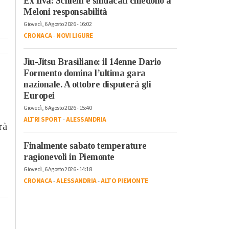
Ex Ilva: Schlein e sindacati chiedono a
Meloni responsabilità
Giovedì, 6 Agosto 2026 - 16:02
CRONACA
-
NOVI LIGURE
Jiu-Jitsu Brasiliano: il 14enne Dario
Formento domina l’ultima gara
nazionale. A ottobre disputerà gli
Europei
Giovedì, 6 Agosto 2026 - 15:40
ALTRI SPORT
-
ALESSANDRIA
rà
Finalmente sabato temperature
ragionevoli in Piemonte
Giovedì, 6 Agosto 2026 - 14:18
CRONACA
-
ALESSANDRIA
-
ALTO PIEMONTE