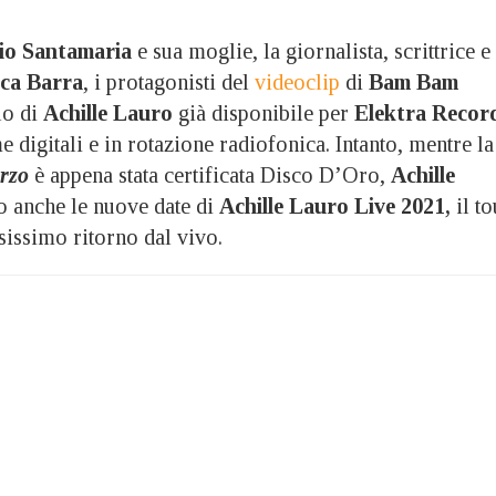
io Santamaria
e sua moglie, la giornalista, scrittrice e
ca Barra
, i protagonisti del
videoclip
di
Bam Bam
lo di
Achille
Lauro
già disponibile per
Elektra Recor
me digitali e in rotazione radiofonica. Intanto, mentre la
rzo
è appena stata certificata Disco D’Oro,
Achille
o anche le nuove date di
Achille Lauro Live 2021
,
il to
esissimo ritorno dal vivo.