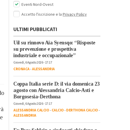
Eventi Nord-Ovest
Accetto l'iscrizione e la
Privacy Policy
ULTIMI PUBBLICATI
Uil su rinnovo Aia Syensqo: “Risposte
su prevenzione e prospettiva
industriale e occupazionale”
Giovedì, 6 Agosto 2026 - 17:17
CRONACA
-
ALESSANDRIA
Coppa Italia serie D: il via domenica 23
agosto con Alessandria Calcio-Asti e
do
Borgosesia-Derthona
Giovedì, 6 Agosto 2026 - 17:17
rà
ALESSANDRIA CALCIO
-
CALCIO
-
DERTHONA CALCIO
-
ALESSANDRIA
le