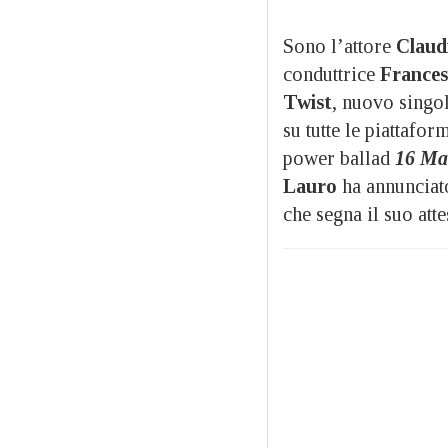
Sono l’attore
Claud
conduttrice
Frances
Twist
, nuovo singo
su tutte le piattafor
power ballad
16 Ma
Lauro
ha annunciat
che segna il suo att