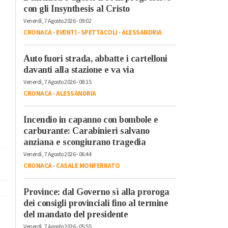
con gli Insynthesis al Cristo
Venerdì, 7 Agosto 2026 - 09:02
CRONACA
-
EVENTI
-
SPETTACOLI
-
ALESSANDRIA
Auto fuori strada, abbatte i cartelloni
davanti alla stazione e va via
Venerdì, 7 Agosto 2026 - 08:15
CRONACA
-
ALESSANDRIA
Incendio in capanno con bombole e
carburante: Carabinieri salvano
anziana e scongiurano tragedia
Venerdì, 7 Agosto 2026 - 06:44
CRONACA
-
CASALE MONFERRATO
Province: dal Governo sì alla proroga
dei consigli provinciali fino al termine
del mandato del presidente
Venerdì, 7 Agosto 2026 - 05:55