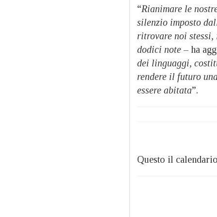
“
Rianimare le nostre
silenzio imposto da
ritrovare noi stessi
dodici note
– ha ag
dei linguaggi, costi
rendere il futuro un
essere abitata
”.
Questo il calendari