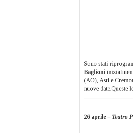
Sono stati riprogram
Baglioni
inizialment
(AO), Asti e Cremona.
nuove date.Queste l
26 aprile –
Teatro P