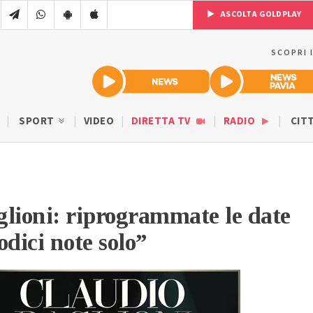
ASCOLTA GOLDPLAY
SCOPRI 
SPORT
VIDEO
DIRETTA TV
RADIO
CIT
lioni: riprogrammate le date
odici note solo”