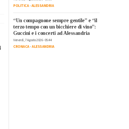
POLITICA
-
ALESSANDRIA
“Un compagnone sempre gentile” e “il
terzo tempo con un bicchiere di vino”:
Guccini e i concerti ad Alessandria
Venerdì, 7 Agosto 2026 - 05:44
CRONACA
-
ALESSANDRIA
4