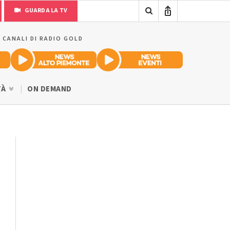
GUARDA LA TV
I CANALI DI RADIO GOLD
TÀ
ON DEMAND