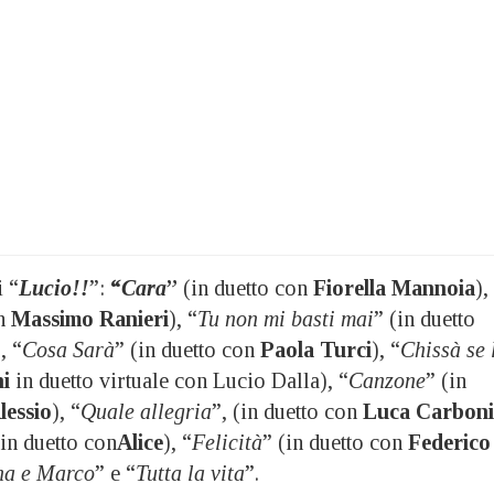
i “
Lucio!!
”:
“
Cara
”
(in duetto con
Fiorella Mannoia
),
on
Massimo
Ranieri
), “
Tu non mi basti mai
” (in duetto
), “
Cosa Sarà
” (in duetto con
Paola Turci
), “
Chissà se 
i
in duetto virtuale con Lucio Dalla), “
Canzone
” (in
lessio
), “
Quale allegria
”, (in duetto con
Luca Carboni
(in duetto con
Alice
), “
Felicità
” (in duetto con
Federico
na e Marco
” e “
Tutta la vita
”.