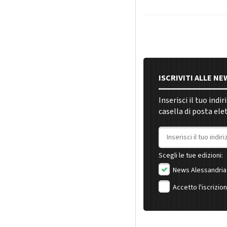
ISCRIVITI ALLE N
Inserisci il tuo indi
casella di posta ele
Indirizzo email
Scegli le tue edizioni:
News Alessandria
Accetto l'iscrizio