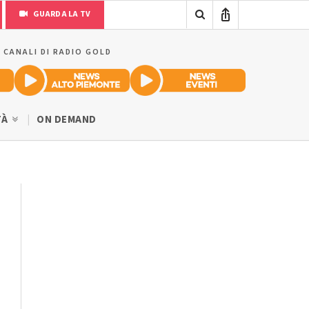
GUARDA LA TV
I CANALI DI RADIO GOLD
TÀ
ON DEMAND