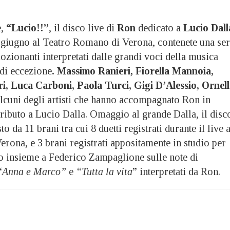
e,
“Lucio!!”
, il disco live di
Ron
dedicato a
Lucio Dall
o giugno al Teatro Romano di Verona, contenete una ser
mozionanti interpretati dalle grandi voci della musica
 di eccezione
.
Massimo Ranieri, Fiorella Mannoia,
ri, Luca Carboni, Paola Turci, Gigi D’Alessio, Ornel
lcuni degli artisti che hanno accompagnato Ron in
tributo a Lucio Dalla. Omaggio al grande Dalla, il disc
 da 11 brani tra cui 8 duetti registrati durante il live a
rona, e 3 brani registrati appositamente in studio per
to insieme a Federico Zampaglione sulle note di
“
Anna e Marco”
e
“Tutta la vita
” interpretati da Ron.