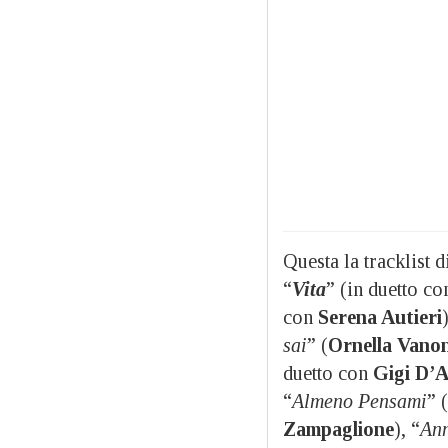
Questa la tracklist d
“
Vita
” (in duetto c
con
Serena Autieri
sai
” (
Ornella Vanon
duetto con
Gigi
D’A
“
Almeno Pensami
” 
Zampaglione
), “
An