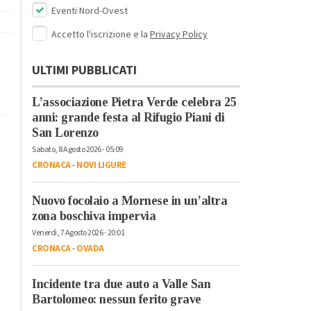
Eventi Nord-Ovest
Accetto l'iscrizione e la
Privacy Policy
ULTIMI PUBBLICATI
L’associazione Pietra Verde celebra 25
anni: grande festa al Rifugio Piani di
San Lorenzo
Sabato, 8 Agosto 2026 - 05:09
CRONACA
-
NOVI LIGURE
Nuovo focolaio a Mornese in un’altra
zona boschiva impervia
Venerdì, 7 Agosto 2026 - 20:01
CRONACA
-
OVADA
Incidente tra due auto a Valle San
Bartolomeo: nessun ferito grave