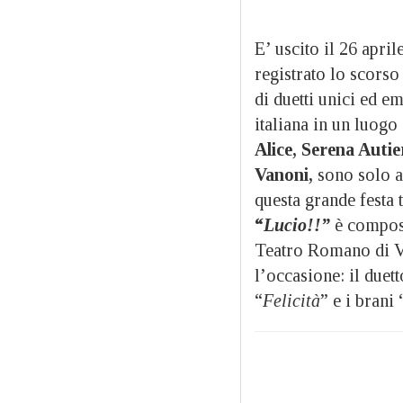
E’ uscito il 26 april
registrato lo scors
di duetti unici ed e
italiana in un luogo
Alice, Serena Autie
Vanoni,
sono solo a
questa grande festa 
“
Lucio!!”
è composto
Teatro Romano di Ve
l’occasione: il duet
“
Felicità
” e i brani 