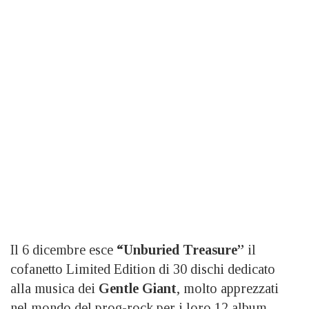
Il 6 dicembre esce
“Unburied Treasure”
il
cofanetto Limited Edition di 30 dischi dedicato
alla musica dei
Gentle Giant
, molto apprezzati
nel mondo del prog-rock per i loro 12 album