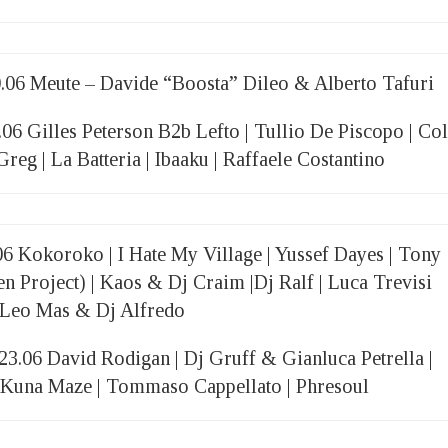
.06 Meute – Davide “Boosta” Dileo & Alberto Tafuri
06 Gilles Peterson B2b Lefto | Tullio De Piscopo | Col
eg | La Batteria | Ibaaku | Raffaele Costantino
6 Kokoroko | I Hate My Village | Yussef Dayes | Tony
en Project) | Kaos & Dj Craim |Dj Ralf | Luca Trevisi
| Leo Mas & Dj Alfredo
.06 David Rodigan | Dj Gruff & Gianluca Petrella |
& Kuna Maze | Tommaso Cappellato | Phresoul