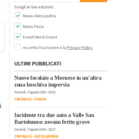
Scegli le tue edizioni:
News Alessandria
News Pavia
Eventi Nord-Ovest
Accetto l'iscrizione e la
Privacy Policy
ULTIMI PUBBLICATI
Nuovo focolaio a Mornese in un’altra
zona boschiva impervia
Venerdì, 7 Agosto 2026 - 20:01
CRONACA
-
OVADA
i
Incidente tra due auto a Valle San
Bartolomeo: nessun ferito grave
Venerdì, 7 Agosto 2026 - 19:27
CRONACA
-
ALESSANDRIA