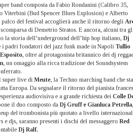
super band composta da Fabio Rondanini (Calibro 35,
o Viterbini (Bud Spencer Blues Explosion) e Alberto
l palco del festival accoglierà anche il ritorno degli
Ar
 scomparsa di Demetrio Stratos. E ancora, alcuni tra gl
tto la storia dell’underground dell’hip hop italiano,
Dj
 i padri fondatori del jazz funk made in Napoli
Tullio
Esposito
, oltre al protagonista britannico dei dj regga
an
, un omaggio alla ricca tradizione dei Soundsystem
nferrato.
l super live di
Meute
, la Techno marching band che sta
tta Europa. Da segnalare il ritorno del pianista france
esperienza audiovisiva e a grande richiesta dei
Colle D
pone il duo composto da
Dj Gruff e Gianluca Petrella
neup del trombonista più quotato a livello internazional
rs e djs, saranno presenti i dischi del messaggero
Red
ontabile
Dj Ralf.