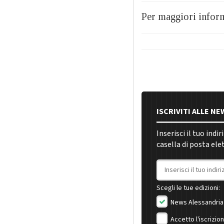
Per maggiori infor
ISCRIVITI ALLE N
Inserisci il tuo indi
casella di posta ele
Indirizzo email
Scegli le tue edizioni:
News Alessandria
Accetto l'iscrizio