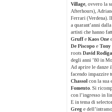
Village
, ovvero la 
Afterhours), Adrian
Ferrari (Verdena). I
a quarant’anni dalla
artisti che hanno fa
Gruff
e
Kaos One
e
De Piscopo
e
Tony 
roots
David Rodig
degli anni ’80 in Mo
Ad aprire le danze i
facendo impazzire tu
Chassol
con la sua 
Fomento
. Si ricom
con l’ingresso in li
E in tema di selecto
Greg
e dell’intram