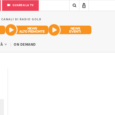
GUARDA LA TV
I CANALI DI RADIO GOLD
TÀ
ON DEMAND