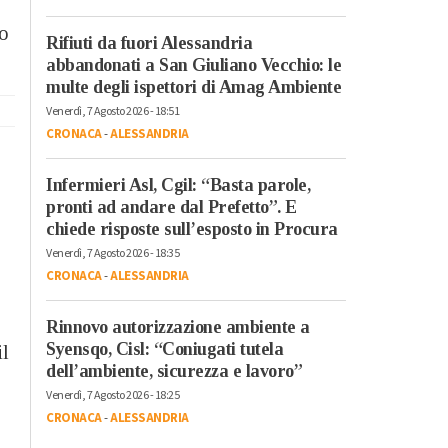
no
Rifiuti da fuori Alessandria
abbandonati a San Giuliano Vecchio: le
multe degli ispettori di Amag Ambiente
Venerdì, 7 Agosto 2026 - 18:51
CRONACA
-
ALESSANDRIA
Infermieri Asl, Cgil: “Basta parole,
pronti ad andare dal Prefetto”. E
chiede risposte sull’esposto in Procura
Venerdì, 7 Agosto 2026 - 18:35
CRONACA
-
ALESSANDRIA
Rinnovo autorizzazione ambiente a
Syensqo, Cisl: “Coniugati tutela
il
dell’ambiente, sicurezza e lavoro”
Venerdì, 7 Agosto 2026 - 18:25
CRONACA
-
ALESSANDRIA