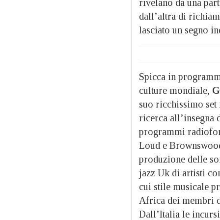
rivelano da una part
dall’altra di richiam
lasciato un segno i
Spicca in programma
culture mondiale,
G
suo ricchissimo set f
ricerca all’insegna 
programmi radiofoni
Loud e Brownswood)
produzione delle so
jazz Uk di artisti 
cui stile musicale p
Africa dei membri d
Dall’Italia le incur