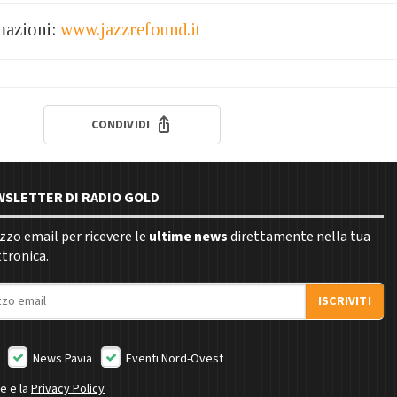
mazioni:
www.jazzrefound.it
CONDIVIDI
EWSLETTER DI RADIO GOLD
rizzo email per ricevere le
ultime news
direttamente nella tua
ttronica.
ISCRIVITI
News Pavia
Eventi Nord-Ovest
ne e la
Privacy Policy