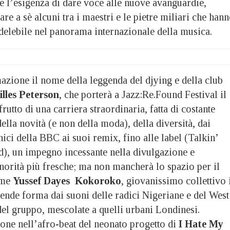
e l’esigenza di dare voce alle nuove avanguardie,
are a sè alcuni tra i maestri e le pietre miliari che han
ndelebile nel panorama internazionale della musica.
zione il nome della leggenda del djying e della club
illes Peterson
, che porterà a Jazz:Re.Found Festival il
rutto di una carriera straordinaria, fatta di costante
della novità (e non della moda), della diversità, dai
ci della BBC ai suoi remix, fino alle label (Talkin’
, un impegno incessante nella divulgazione e
norità più fresche; ma non mancherà lo spazio per il
come
Yussef Dayes
Kokoroko
, giovanissimo collettivo 
rende forma dai suoni delle radici Nigeriane e del West
el gruppo, mescolate a quelli urbani Londinesi.
sione nell’afro-beat del neonato progetto di
I Hate My