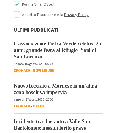
Eventi Nord-Ovest
Accetto l'iscrizione e la
Privacy Policy
ULTIMI PUBBLICATI
L’associazione Pietra Verde celebra 25
anni: grande festa al Rifugio Piani di
San Lorenzo
Sabato, 8 Agosto 2026 - 05:09
CRONACA
-
NOVI LIGURE
Nuovo focolaio a Mornese in un’altra
zona boschiva impervia
Venerdì, 7 Agosto 2026 - 20:01
CRONACA
-
OVADA
Incidente tra due auto a Valle San
Bartolomeo: nessun ferito grave