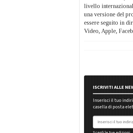
livello internazion
una versione del pr
essere seguito in d
Video, Apple, Face
ISCRIVITI ALLE N
Inserisci il tuo indi
casella di posta ele
Indirizzo email
Scegli le tue edizioni: