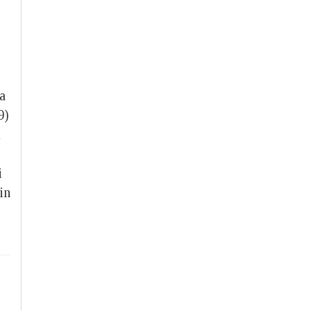
a
9)
i
i
in