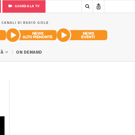
GUARDA LA TV
I CANALI DI RADIO GOLD
TÀ
ON DEMAND