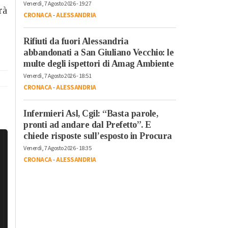
Venerdì, 7 Agosto 2026 - 19:27
rà
CRONACA
-
ALESSANDRIA
Rifiuti da fuori Alessandria
abbandonati a San Giuliano Vecchio: le
multe degli ispettori di Amag Ambiente
Venerdì, 7 Agosto 2026 - 18:51
CRONACA
-
ALESSANDRIA
Infermieri Asl, Cgil: “Basta parole,
pronti ad andare dal Prefetto”. E
chiede risposte sull’esposto in Procura
Venerdì, 7 Agosto 2026 - 18:35
CRONACA
-
ALESSANDRIA