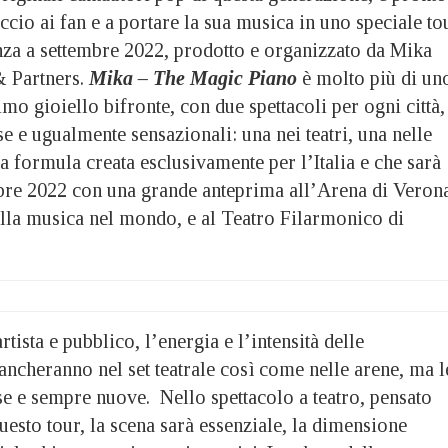
ccio ai fan e a portare la sua musica in uno speciale to
tenza a settembre 2022, prodotto e organizzato da Mika
& Partners.
Mika – The Magic Piano
è molto più di un
mo gioiello bifronte, con due spettacoli per ogni città,
e e ugualmente sensazionali: una nei teatri, una nelle
a formula creata esclusivamente per l’Italia e che sarà
bre 2022 con una grande anteprima all’Arena di Veron
ella musica nel mondo, e al Teatro Filarmonico di
tista e pubblico, l’energia e l’intensità delle
cheranno nel set teatrale così come nelle arene, ma l
e e sempre nuove. Nello spettacolo a teatro, pensato
esto tour, la scena sarà essenziale, la dimensione