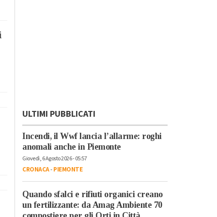
i
ULTIMI PUBBLICATI
Incendi, il Wwf lancia l’allarme: roghi
anomali anche in Piemonte
Giovedì, 6 Agosto 2026 - 05:57
CRONACA
-
PIEMONTE
Quando sfalci e rifiuti organici creano
un fertilizzante: da Amag Ambiente 70
compostiere per gli Orti in Città