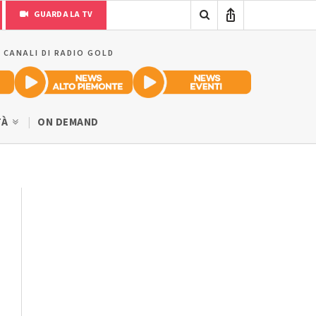
GUARDA LA TV
I CANALI DI RADIO GOLD
TÀ
ON DEMAND