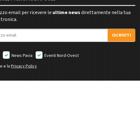
rizzo email per ricevere le
ultime news
direttamente nella tua
ttronica.
ISCRIVITI
News Pavia
Eventi Nord-Ovest
ne e la
Privacy Policy