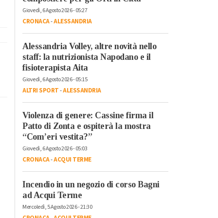
Giovedì, 6 Agosto 2026 - 05:27
CRONACA
-
ALESSANDRIA
Alessandria Volley, altre novità nello
staff: la nutrizionista Napodano e il
fisioterapista Aita
Giovedì, 6 Agosto 2026 - 05:15
ALTRI SPORT
-
ALESSANDRIA
Violenza di genere: Cassine firma il
Patto di Zonta e ospiterà la mostra
“Com’eri vestita?”
Giovedì, 6 Agosto 2026 - 05:03
CRONACA
-
ACQUI TERME
Incendio in un negozio di corso Bagni
ad Acqui Terme
Mercoledì, 5 Agosto 2026 - 21:30
CRONACA
-
ACQUI TERME