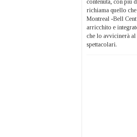
contenuta, con più d
richiama quello ch
Montreal -Bell Centr
arricchito e integra
che lo avvicinerà al
spettacolari.