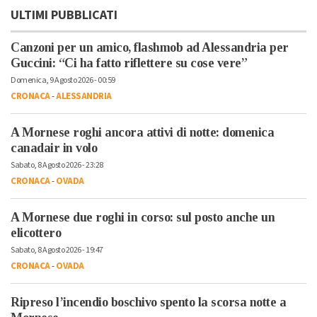
ULTIMI PUBBLICATI
Canzoni per un amico, flashmob ad Alessandria per
Guccini: “Ci ha fatto riflettere su cose vere”
Domenica, 9 Agosto 2026 - 00:59
CRONACA
-
ALESSANDRIA
A Mornese roghi ancora attivi di notte: domenica
canadair in volo
Sabato, 8 Agosto 2026 - 23:28
CRONACA
-
OVADA
A Mornese due roghi in corso: sul posto anche un
elicottero
Sabato, 8 Agosto 2026 - 19:47
CRONACA
-
OVADA
Ripreso l’incendio boschivo spento la scorsa notte a