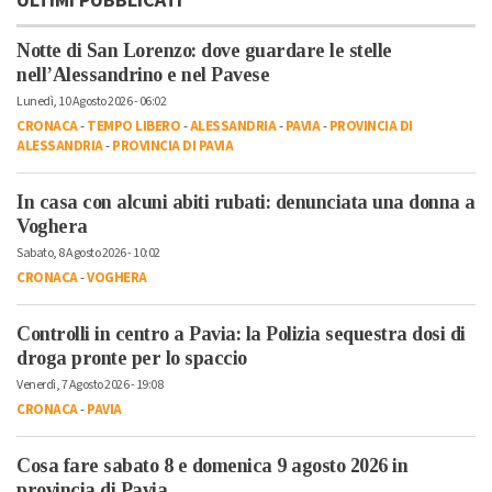
ULTIMI PUBBLICATI
Notte di San Lorenzo: dove guardare le stelle
nell’Alessandrino e nel Pavese
Lunedì, 10 Agosto 2026 - 06:02
CRONACA
-
TEMPO LIBERO
-
ALESSANDRIA
-
PAVIA
-
PROVINCIA DI
ALESSANDRIA
-
PROVINCIA DI PAVIA
In casa con alcuni abiti rubati: denunciata una donna a
Voghera
Sabato, 8 Agosto 2026 - 10:02
CRONACA
-
VOGHERA
Controlli in centro a Pavia: la Polizia sequestra dosi di
droga pronte per lo spaccio
Venerdì, 7 Agosto 2026 - 19:08
CRONACA
-
PAVIA
Cosa fare sabato 8 e domenica 9 agosto 2026 in
provincia di Pavia