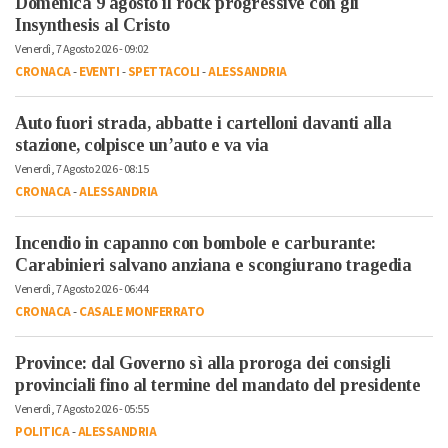
Domenica 9 agosto il rock progressive con gli
Insynthesis al Cristo
Venerdì, 7 Agosto 2026 - 09:02
CRONACA
-
EVENTI
-
SPETTACOLI
-
ALESSANDRIA
Auto fuori strada, abbatte i cartelloni davanti alla
stazione, colpisce un’auto e va via
Venerdì, 7 Agosto 2026 - 08:15
CRONACA
-
ALESSANDRIA
Incendio in capanno con bombole e carburante:
Carabinieri salvano anziana e scongiurano tragedia
Venerdì, 7 Agosto 2026 - 06:44
CRONACA
-
CASALE MONFERRATO
Province: dal Governo sì alla proroga dei consigli
provinciali fino al termine del mandato del presidente
Venerdì, 7 Agosto 2026 - 05:55
POLITICA
-
ALESSANDRIA