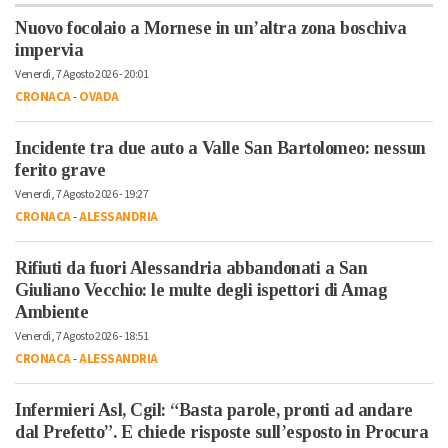
Nuovo focolaio a Mornese in un’altra zona boschiva
impervia
Venerdì, 7 Agosto 2026 - 20:01
CRONACA
-
OVADA
Incidente tra due auto a Valle San Bartolomeo: nessun
ferito grave
Venerdì, 7 Agosto 2026 - 19:27
CRONACA
-
ALESSANDRIA
Rifiuti da fuori Alessandria abbandonati a San
Giuliano Vecchio: le multe degli ispettori di Amag
Ambiente
Venerdì, 7 Agosto 2026 - 18:51
CRONACA
-
ALESSANDRIA
Infermieri Asl, Cgil: “Basta parole, pronti ad andare
dal Prefetto”. E chiede risposte sull’esposto in Procura