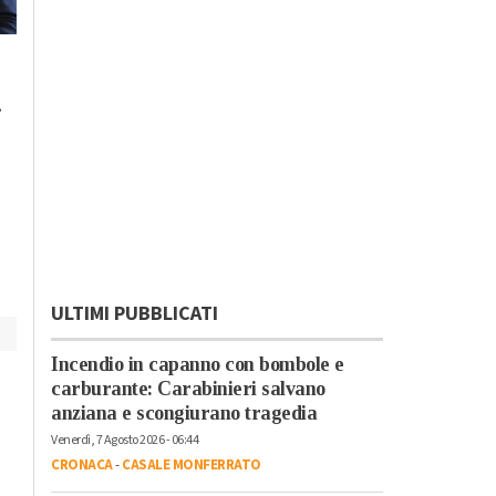
Lunedì, 23 Ottobre 2023 - 05:20
Domenica, 22 Ottobre 2023 - 11:
Cronaca
Cronaca
.
L’antimateria: cos’è e
Il cibo unisce: risott
quanto la conosciamo
cuscus per assaggi
il bello della
condivisione
ULTIMI PUBBLICATI
Incendio in capanno con bombole e
carburante: Carabinieri salvano
anziana e scongiurano tragedia
Venerdì, 7 Agosto 2026 - 06:44
CRONACA
-
CASALE MONFERRATO