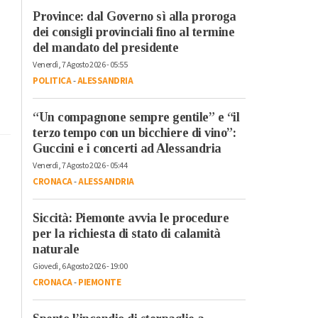
Province: dal Governo sì alla proroga
dei consigli provinciali fino al termine
del mandato del presidente
Venerdì, 7 Agosto 2026 - 05:55
POLITICA
-
ALESSANDRIA
“Un compagnone sempre gentile” e “il
terzo tempo con un bicchiere di vino”:
Guccini e i concerti ad Alessandria
Venerdì, 7 Agosto 2026 - 05:44
CRONACA
-
ALESSANDRIA
Siccità: Piemonte avvia le procedure
per la richiesta di stato di calamità
naturale
Giovedì, 6 Agosto 2026 - 19:00
CRONACA
-
PIEMONTE