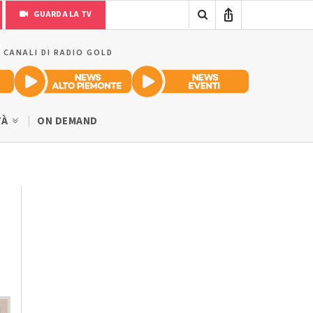
GUARDA LA TV
I CANALI DI RADIO GOLD
TÀ
ON DEMAND