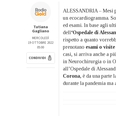
ALESSANDRIA – Mesi per u
un ecocardiogramma. Sono 
ed esami. In base agli ul
Tatiana
Gagliano
dell
‘Ospedale di Alessa
MERCOLEDÌ
rispetto a quanto vorreb
19 OTTOBRE 2022
prenotano
esami o visite 
05:00
casi, si arriva anche a pi
CONDIVIDI
in Neurochirurgia o in O
all’Ospedale di Alessandr
Corona,
è da una parte l
durante la pandemia ma a