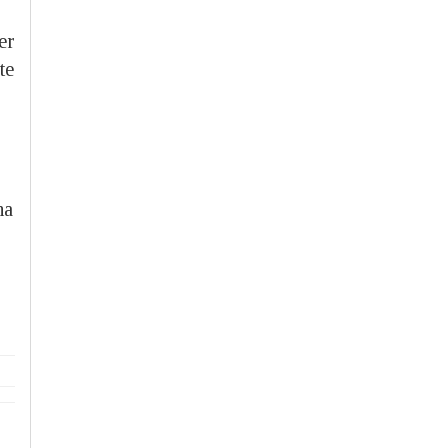
er
te
na