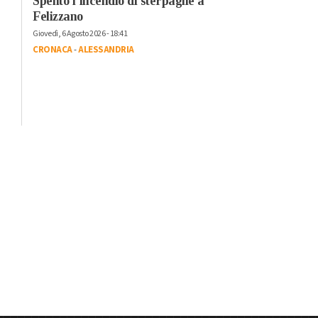
Spento l’incendio di sterpaglie a
Felizzano
Giovedì, 6 Agosto 2026 - 18:41
CRONACA
-
ALESSANDRIA