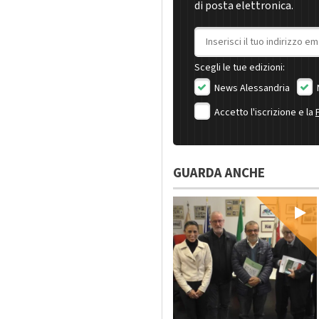
di posta elettronica.
Indirizzo email
Scegli le tue edizioni:
News Alessandria
Accetto l'iscrizione e la
GUARDA ANCHE