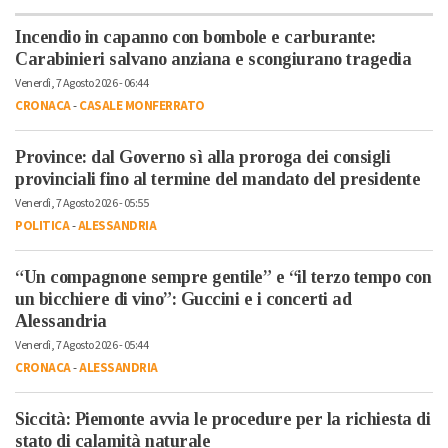
Incendio in capanno con bombole e carburante:
Carabinieri salvano anziana e scongiurano tragedia
Venerdì, 7 Agosto 2026 - 06:44
CRONACA
-
CASALE MONFERRATO
Province: dal Governo sì alla proroga dei consigli
provinciali fino al termine del mandato del presidente
Venerdì, 7 Agosto 2026 - 05:55
POLITICA
-
ALESSANDRIA
“Un compagnone sempre gentile” e “il terzo tempo con
un bicchiere di vino”: Guccini e i concerti ad
Alessandria
Venerdì, 7 Agosto 2026 - 05:44
CRONACA
-
ALESSANDRIA
Siccità: Piemonte avvia le procedure per la richiesta di
stato di calamità naturale