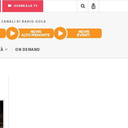
GUARDA LA TV
I CANALI DI RADIO GOLD
TÀ
ON DEMAND