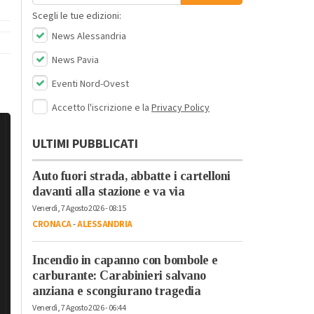
Scegli le tue edizioni:
News Alessandria
News Pavia
Eventi Nord-Ovest
Accetto l'iscrizione e la
Privacy Policy
ULTIMI PUBBLICATI
Auto fuori strada, abbatte i cartelloni
davanti alla stazione e va via
Venerdì, 7 Agosto 2026 - 08:15
CRONACA
-
ALESSANDRIA
Incendio in capanno con bombole e
carburante: Carabinieri salvano
anziana e scongiurano tragedia
Venerdì, 7 Agosto 2026 - 06:44