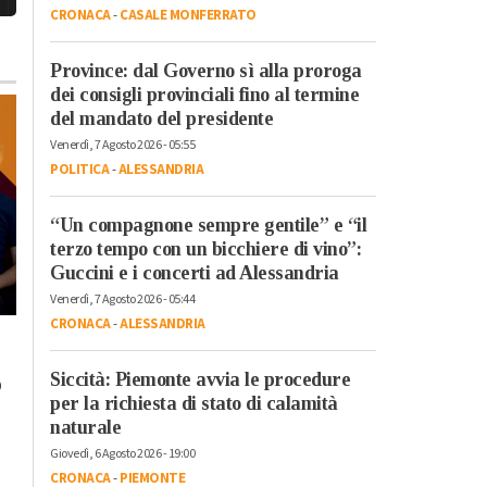
CRONACA
-
CASALE MONFERRATO
Province: dal Governo sì alla proroga
dei consigli provinciali fino al termine
del mandato del presidente
Venerdì, 7 Agosto 2026 - 05:55
POLITICA
-
ALESSANDRIA
“Un compagnone sempre gentile” e “il
terzo tempo con un bicchiere di vino”:
Guccini e i concerti ad Alessandria
Venerdì, 7 Agosto 2026 - 05:44
Venerdì, 20 Ottobre 2023 - 17:58
CRONACA
-
ALESSANDRIA
Lunedì, 23 Ottobre 2023 - 07:37
Tempo Libero
Tempo Libero
A Torino dal 22
Siccità: Piemonte avvia le procedure
o
“Cursa di caraté” a
ottobre l’arte
per la richiesta di stato di calamità
Rivarone: all’ultima
contemporanea
naturale
curva vince il rione
protagonista con
Giovedì, 6 Agosto 2026 - 19:00
Castello
“Diffusissima 2023
CRONACA
-
PIEMONTE