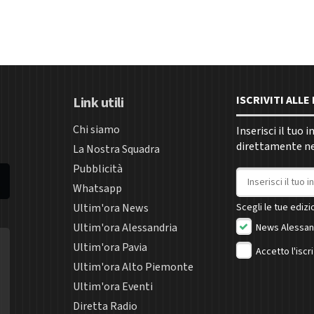
ISCRIVITI ALL
Link utili
Chi siamo
Inserisci il tuo 
direttamente nel
La Nostra Squadra
Pubblicità
Indirizzo email
Whatsapp
Ultim'ora News
Scegli le tue edizio
Ultim'ora Alessandria
News Alessan
Ultim'ora Pavia
Accetto l'iscr
Ultim'ora Alto Piemonte
Ultim'ora Eventi
Diretta Radio