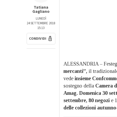
Tatiana
Gagliano
LUNEDÌ
24 SETTEMBRE 2018
15:13
CONDIVIDI
ALESSANDRIA – Festeggi
mercanti”,
il tradiziona
vede
insieme Confcomme
sostegno della
Camera d
Amag.
Domenica 30 set
settembre,
80 negozi
e 1
delle collezioni autunn