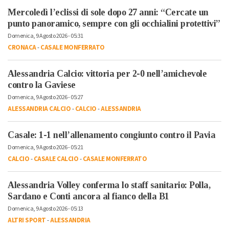
Mercoledì l’eclissi di sole dopo 27 anni: “Cercate un
punto panoramico, sempre con gli occhialini protettivi”
Domenica, 9 Agosto 2026 - 05:31
CRONACA
-
CASALE MONFERRATO
Alessandria Calcio: vittoria per 2-0 nell’amichevole
contro la Gaviese
Domenica, 9 Agosto 2026 - 05:27
ALESSANDRIA CALCIO
-
CALCIO
-
ALESSANDRIA
Casale: 1-1 nell’allenamento congiunto contro il Pavia
Domenica, 9 Agosto 2026 - 05:21
CALCIO
-
CASALE CALCIO
-
CASALE MONFERRATO
Alessandria Volley conferma lo staff sanitario: Polla,
Sardano e Conti ancora al fianco della B1
Domenica, 9 Agosto 2026 - 05:13
ALTRI SPORT
-
ALESSANDRIA