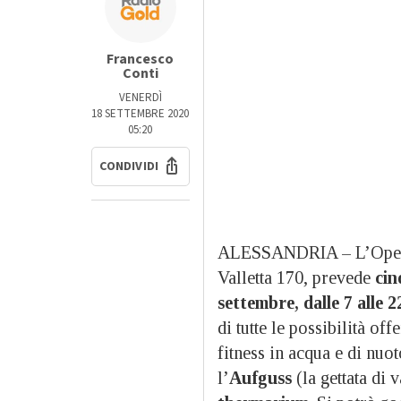
Francesco
Conti
VENERDÌ
18 SETTEMBRE 2020
05:20
CONDIVIDI
ALESSANDRIA – L’Open
Valletta 170, prevede
cinq
settembre, dalle 7 alle 2
di tutte le possibilità off
fitness in acqua e di nuot
l’
Aufguss
(la gettata di 