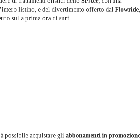
dere di trattamenti olistici dello
SPAce
, con una
’intero listino, e del divertimento offerto dal
Flowride
uro sulla prima ora di surf.
 possibile acquistare gli
abbonamenti in promozion