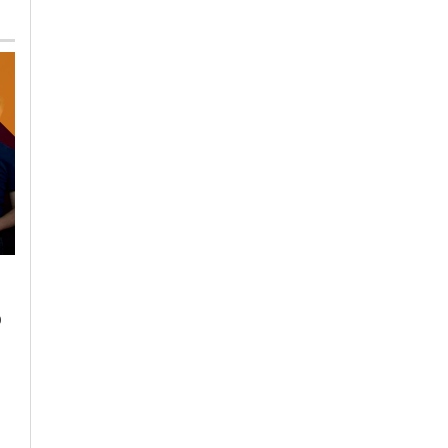
Venerdì, 20 Ottobre 2023 - 17:58
Lunedì, 23 Ottobre 2023 - 07:37
Tempo Libero
Tempo Libero
A Torino dal 22
o
“Cursa di caraté” a
ottobre l’arte
Rivarone: all’ultima
contemporanea
curva vince il rione
protagonista con
Castello
“Diffusissima 2023