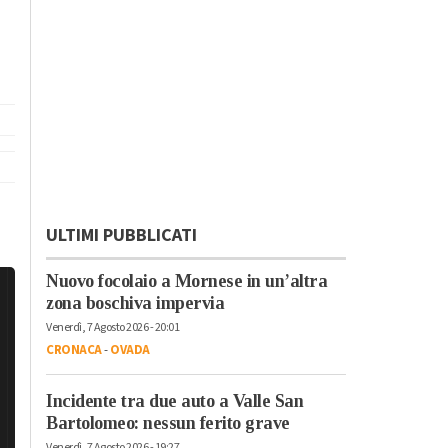
ULTIMI PUBBLICATI
Nuovo focolaio a Mornese in un’altra
zona boschiva impervia
Venerdì, 7 Agosto 2026 - 20:01
CRONACA
-
OVADA
Incidente tra due auto a Valle San
Bartolomeo: nessun ferito grave
Venerdì, 7 Agosto 2026 - 19:27