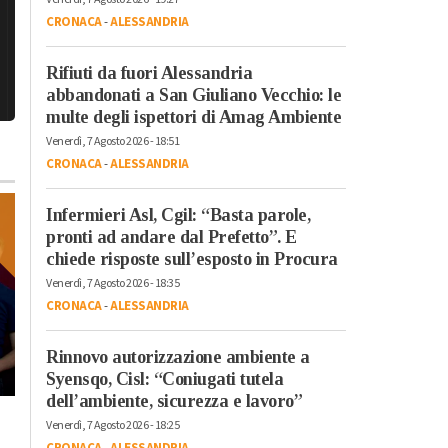
CRONACA
-
ALESSANDRIA
Rifiuti da fuori Alessandria
abbandonati a San Giuliano Vecchio: le
multe degli ispettori di Amag Ambiente
Venerdì, 7 Agosto 2026 - 18:51
CRONACA
-
ALESSANDRIA
Infermieri Asl, Cgil: “Basta parole,
pronti ad andare dal Prefetto”. E
chiede risposte sull’esposto in Procura
Venerdì, 7 Agosto 2026 - 18:35
CRONACA
-
ALESSANDRIA
Rinnovo autorizzazione ambiente a
Syensqo, Cisl: “Coniugati tutela
dell’ambiente, sicurezza e lavoro”
Venerdì, 20 Ottobre 2023 - 17:58
Lunedì, 23 Ottobre 2023 - 07:37
Tempo Libero
Venerdì, 7 Agosto 2026 - 18:25
Tempo Libero
A Torino dal 22
CRONACA
-
ALESSANDRIA