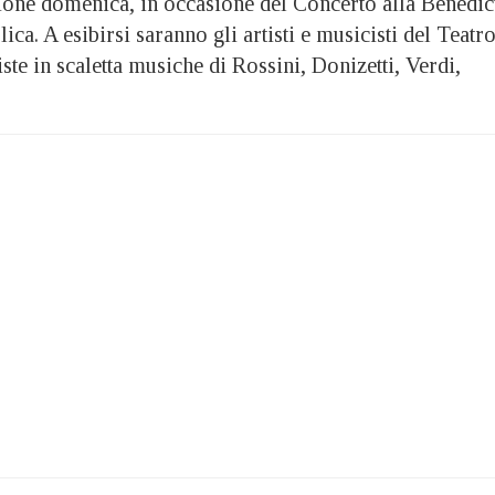
one domenica, in occasione del Concerto alla Benedic
ica. A esibirsi saranno gli artisti e musicisti del Teatr
ste in scaletta musiche di Rossini, Donizetti, Verdi,