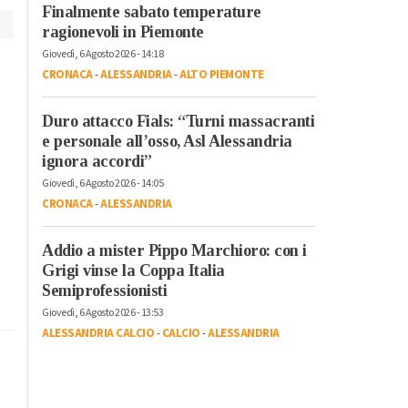
Finalmente sabato temperature
ragionevoli in Piemonte
Giovedì, 6 Agosto 2026 - 14:18
CRONACA
-
ALESSANDRIA
-
ALTO PIEMONTE
Duro attacco Fials: “Turni massacranti
e personale all’osso, Asl Alessandria
ignora accordi”
Giovedì, 6 Agosto 2026 - 14:05
CRONACA
-
ALESSANDRIA
Addio a mister Pippo Marchioro: con i
Grigi vinse la Coppa Italia
Semiprofessionisti
Giovedì, 6 Agosto 2026 - 13:53
ALESSANDRIA CALCIO
-
CALCIO
-
ALESSANDRIA