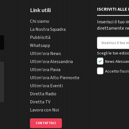
ISCRIVITI ALL
Link utili
Chi siamo
Inserisci il tuo 
direttamente nel
La Nostra Squadra
Pubblicità
Indirizzo email
Whatsapp
Ultim'ora News
Scegli le tue edizio
Ultim'ora Alessandria
News Alessan
Ultim'ora Pavia
Accetto l'iscr
Ultim'ora Alto Piemonte
Ultim'ora Eventi
Diretta Radio
Diretta TV
Lavora con Noi
CONTATTACI