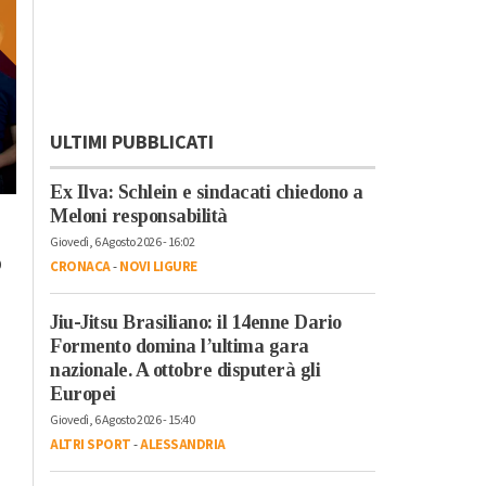
ULTIMI PUBBLICATI
Ex Ilva: Schlein e sindacati chiedono a
Venerdì, 20 Ottobre 2023 - 17:58
Meloni responsabilità
Lunedì, 23 Ottobre 2023 - 07:37
Tempo Libero
Tempo Libero
Giovedì, 6 Agosto 2026 - 16:02
A Torino dal 22
o
“Cursa di caraté” a
CRONACA
-
NOVI LIGURE
ottobre l’arte
Rivarone: all’ultima
contemporanea
curva vince il rione
Jiu-Jitsu Brasiliano: il 14enne Dario
protagonista con
Castello
Formento domina l’ultima gara
“Diffusissima 2023
nazionale. A ottobre disputerà gli
Europei
Giovedì, 6 Agosto 2026 - 15:40
ALTRI SPORT
-
ALESSANDRIA