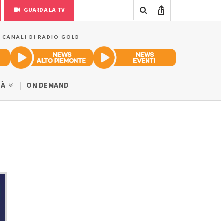
GUARDA LA TV
I CANALI DI RADIO GOLD
TÀ
ON DEMAND