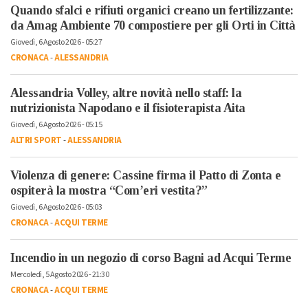
Quando sfalci e rifiuti organici creano un fertilizzante:
da Amag Ambiente 70 compostiere per gli Orti in Città
Giovedì, 6 Agosto 2026 - 05:27
CRONACA
-
ALESSANDRIA
Alessandria Volley, altre novità nello staff: la
nutrizionista Napodano e il fisioterapista Aita
Giovedì, 6 Agosto 2026 - 05:15
ALTRI SPORT
-
ALESSANDRIA
Violenza di genere: Cassine firma il Patto di Zonta e
ospiterà la mostra “Com’eri vestita?”
Giovedì, 6 Agosto 2026 - 05:03
CRONACA
-
ACQUI TERME
Incendio in un negozio di corso Bagni ad Acqui Terme
Mercoledì, 5 Agosto 2026 - 21:30
CRONACA
-
ACQUI TERME