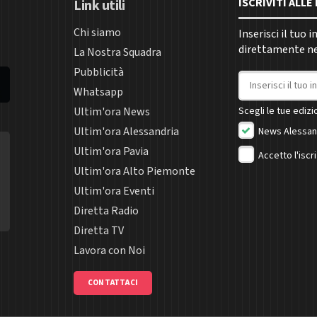
ISCRIVITI ALL
Link utili
Chi siamo
Inserisci il tuo 
direttamente nel
La Nostra Squadra
Pubblicità
Indirizzo email
Whatsapp
Ultim'ora News
Scegli le tue edizio
Ultim'ora Alessandria
News Alessan
Ultim'ora Pavia
Accetto l'iscr
Ultim'ora Alto Piemonte
Ultim'ora Eventi
Diretta Radio
Diretta TV
Lavora con Noi
CONTATTACI