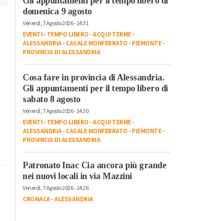
Gli appuntamenti per il tempo libero di
domenica 9 agosto
Venerdì, 7 Agosto 2026 - 14:31
EVENTI
-
TEMPO LIBERO
-
ACQUI TERME
-
ALESSANDRIA
-
CASALE MONFERRATO
-
PIEMONTE
-
PROVINCIA DI ALESSANDRIA
Cosa fare in provincia di Alessandria.
Gli appuntamenti per il tempo libero di
sabato 8 agosto
Venerdì, 7 Agosto 2026 - 14:30
EVENTI
-
TEMPO LIBERO
-
ACQUI TERME
-
ALESSANDRIA
-
CASALE MONFERRATO
-
PIEMONTE
-
PROVINCIA DI ALESSANDRIA
Patronato Inac Cia ancora più grande
nei nuovi locali in via Mazzini
Venerdì, 7 Agosto 2026 - 14:26
CRONACA
-
ALESSANDRIA