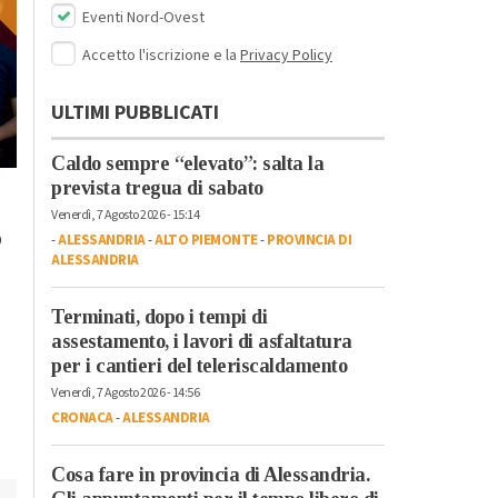
Eventi Nord-Ovest
Accetto l'iscrizione e la
Privacy Policy
ULTIMI PUBBLICATI
Caldo sempre “elevato”: salta la
Venerdì, 20 Ottobre 2023 - 17:58
prevista tregua di sabato
Lunedì, 23 Ottobre 2023 - 07:37
Tempo Libero
Tempo Libero
Venerdì, 7 Agosto 2026 - 15:14
A Torino dal 22
o
“Cursa di caraté” a
-
ALESSANDRIA
-
ALTO PIEMONTE
-
PROVINCIA DI
ottobre l’arte
ALESSANDRIA
Rivarone: all’ultima
contemporanea
curva vince il rione
protagonista con
Terminati, dopo i tempi di
Castello
“Diffusissima 2023
assestamento, i lavori di asfaltatura
per i cantieri del teleriscaldamento
Venerdì, 7 Agosto 2026 - 14:56
CRONACA
-
ALESSANDRIA
Cosa fare in provincia di Alessandria.