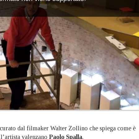
urato dal filmaker Walter Zollino che spiega come è
ll’artista valenzano
Paolo Spalla
.