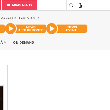
GUARDA LA TV
I CANALI DI RADIO GOLD
TÀ
ON DEMAND