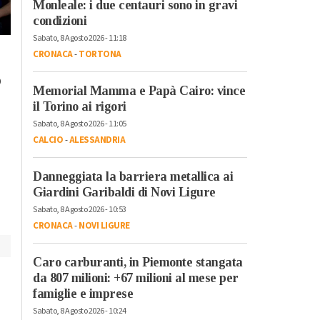
Monleale: i due centauri sono in gravi
condizioni
Sabato, 8 Agosto 2026 - 11:18
Venerdì, 20 Ottobre 2023 - 17:58
Lunedì, 23 Ottobre 2023 - 07:37
Tempo Libero
CRONACA
-
TORTONA
Tempo Libero
A Torino dal 22
o
“Cursa di caraté” a
ottobre l’arte
Memorial Mamma e Papà Cairo: vince
Rivarone: all’ultima
contemporanea
il Torino ai rigori
curva vince il rione
protagonista con
Sabato, 8 Agosto 2026 - 11:05
Castello
“Diffusissima 2023
CALCIO
-
ALESSANDRIA
Danneggiata la barriera metallica ai
Giardini Garibaldi di Novi Ligure
Sabato, 8 Agosto 2026 - 10:53
CRONACA
-
NOVI LIGURE
Caro carburanti, in Piemonte stangata
da 807 milioni: +67 milioni al mese per
famiglie e imprese
Sabato, 8 Agosto 2026 - 10:24