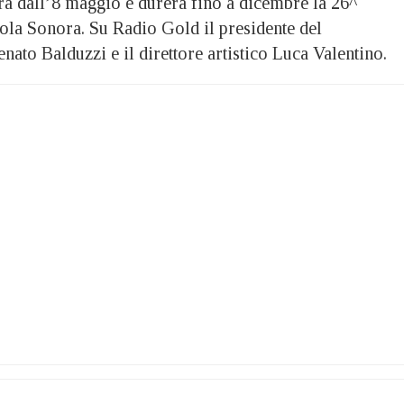
dall’8 maggio e durerà fino a dicembre la 26^
tola Sonora. Su Radio Gold il presidente del
ato Balduzzi e il direttore artistico Luca Valentino.