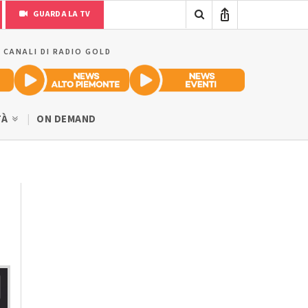
GUARDA LA TV
I CANALI DI RADIO GOLD
TÀ
ON DEMAND