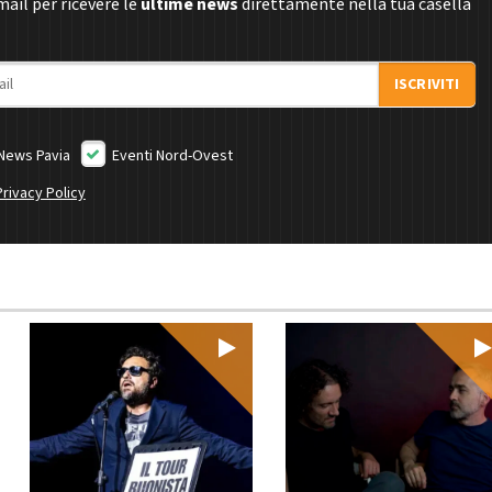
email per ricevere le
ultime news
direttamente nella tua casella
ISCRIVITI
News Pavia
Eventi Nord-Ovest
Privacy Policy