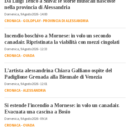
Da Luigi Tenco a Shiva: le storie musicali nascoste
nella provincia di Alessandria
Domenica, 9 Agosto 2026 - 14:00
CRONACA
-
GOLDPLAY
-
PROVINCIA DI ALESSANDRIA
Incendio boschivo a Mornese: in volo un secondo
canadair. Ripristinata la viabilità con mezzi cingolati
Domenica, 9 Agosto 2026 - 12:33
CRONACA
-
OVADA
L’artista alessandrina Chiara Galliano ospite del
Padiglione Grenada alla Biennale di Venezia
Domenica, 9 Agosto 2026 - 12:01
CRONACA
-
ALESSANDRIA
Si estende l’incendio a Mornese: in volo un canadair.
Evacuata una cascina a Bosio
Domenica, 9 Agosto 2026 - 09:14
CRONACA
-
OVADA